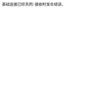
基础连接已经关闭: 接收时发生错误。